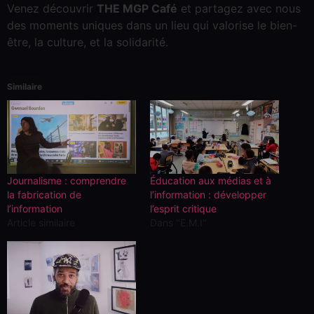
Venez découvrir
THE MGP Café
et partagez avec nous
des moments uniques dans un lieu qui valorise le bien-
être, la culture, et la solidarité.
Similaire
Journalisme : comprendre
Éducation aux médias et à
la fabrication de
l’information : développer
l’information
l’esprit critique
Article similaire
Dans "E.M.I"