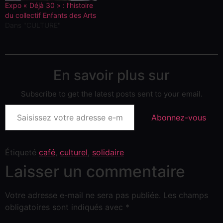
Expo « Déjà 30 » : l’histoire
du collectif Enfants des Arts
Dans "CULTURE"
En savoir plus sur
Subscribe to get the latest posts sent to your email.
Abonnez-vous
Étiqueté
café
,
culturel
,
solidaire
Laisser un commentaire
Votre adresse e-mail ne sera pas publiée.
Les champs
obligatoires sont indiqués avec
*