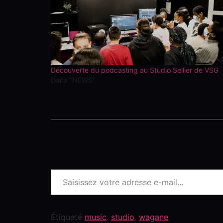
Découverte du podcasting au Studio Sellier de VSG
Dans "NEWS"
Étiqueté
music
,
studio
,
wagane