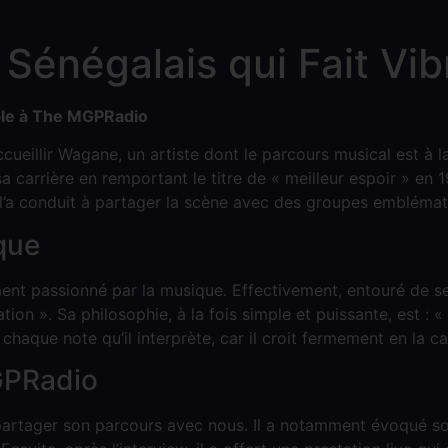
e Sénégalais qui Fait V
ble à The MGPRadio
eillir Wagane, un artiste dont le parcours musical est à la 
carrière en remportant le titre de « meilleur espoir » en 
s l’a conduit à partager la scène avec des groupes emblémat
que
t passionné par la musique. Effectivement, entouré de ses 
tion ». Sa philosophie, à la fois simple et puissante, est : «
s chaque note qu’il interprète, car il croit fermement en la 
GPRadio
 partager son parcours avec nous. Il a notamment évoqué son