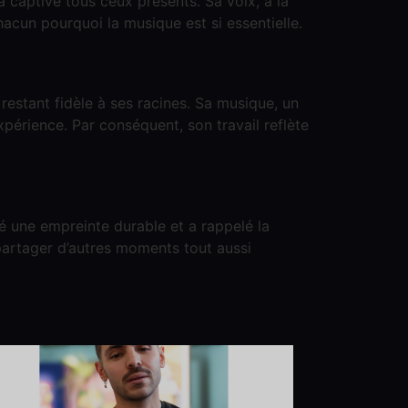
 a captivé tous ceux présents. Sa voix, à la
cun pourquoi la musique est si essentielle.
estant fidèle à ses racines. Sa musique, un
périence. Par conséquent, son travail reflète
é une empreinte durable et a rappelé la
partager d’autres moments tout aussi