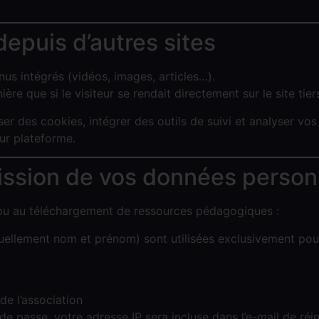
epuis d’autres sites
nus intégrés (vidéos, images, articles…).
 que si le visiteur se rendait directement sur le site tier
iser des cookies, intégrer des outils de suivi et analyser v
ur plateforme.
smission de vos données person
r ou au téléchargement de ressources pédagogiques :
uellement nom et prénom) sont utilisées exclusivement pour
de l’association
 passe, votre adresse IP sera incluse dans l’e-mail de réini