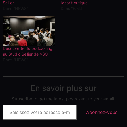
Sellier
l’esprit critique
Dans "NEWS"
Dans "E.M.I"
Découverte du podcasting
au Studio Sellier de VSG
Dans "NEWS"
En savoir plus sur
Subscribe to get the latest posts sent to your email.
Abonnez-vous