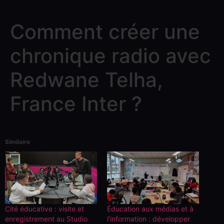
Comment créer une
chronique radio avec
Redwane Telha,
France Inter ?
Similaire
Cité éducative : visite et
Éducation aux médias et à
enregistrement au Studio
l’information : développer